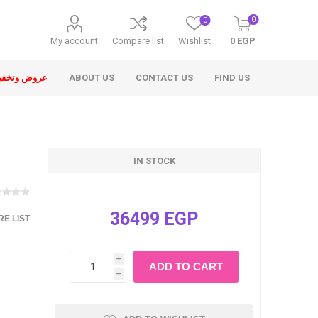
0
0
My account
Compare list
Wishlist
0 EGP
عروض وتخفي
ABOUT US
CONTACT US
FIND US
IN STOCK
36499 EGP
E LIST
ons
i
h