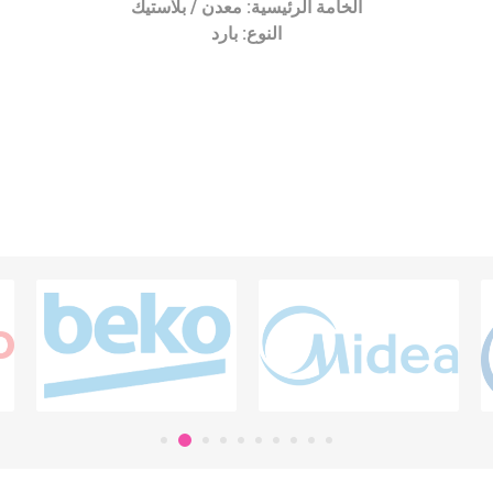
الخامة الرئيسية: معدن / بلاستيك
النوع: بارد